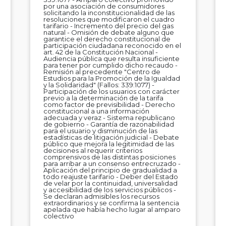
por una asociación de consumidores
solicitando la inconstitucionalidad de las
resoluciones que modificaron el cuadro
tarifario - Incremento del precio del gas
natural - Omisión de debate alguno que
garantice el derecho constitucional de
participación ciudadana reconocido en el
art. 42 de la Constitución Nacional -
Audiencia pública que resulta insuficiente
para tener por cumplido dicho recaudo -
Remisión al precedente "Centro de
Estudios para la Promoción de la Igualdad
y la Solidaridad" (Fallos: 339:1077) -
Participación de los usuarios con carácter
previo a la determinación de la tarifa
como factor de previsibilidad - Derecho
constitucional a una información
adecuada y veraz - Sistema republicano
de gobierno - Garantía de razonabilidad
para el usuario y disminución de las
estadísticas de litigación judicial - Debate
público que mejora la legitimidad de las
decisiones al requerir criterios
comprensivos de las distintas posiciones
para arribar a un consenso entrecruzado -
Aplicación del principio de gradualidad a
todo reajuste tarifario - Deber del Estado
de velar por la continuidad, universalidad
y accesibilidad de los servicios públicos -
Se declaran admisibles los recursos
extraordinarios y se confirma la sentencia
apelada que había hecho lugar al amparo
colectivo