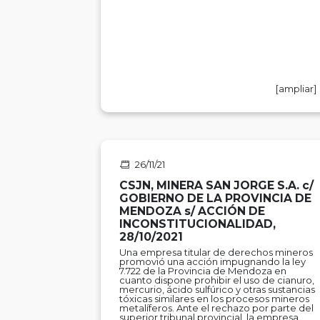
[ampliar]
26/11/21
CSJN, MINERA SAN JORGE S.A. c/
GOBIERNO DE LA PROVINCIA DE
MENDOZA s/ ACCIÓN DE
INCONSTITUCIONALIDAD,
28/10/2021
Una empresa titular de derechos mineros
promovió una acción impugnando la ley
7.722 de la Provincia de Mendoza en
cuanto dispone prohibir el uso de cianuro,
mercurio, ácido sulfúrico y otras sustancias
tóxicas similares en los procesos mineros
metalíferos. Ante el rechazo por parte del
superior tribunal provincial, la empresa