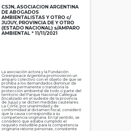
CSJN, ASOCIACION ARGENTINA
DE ABOGADOS
AMBIENTALISTAS Y OTRO c/
JUJUY, PROVINCIA DE Y OTRO
(ESTADO NACIONAL) s/AMPARO
AMBIENTAL * 11/11/2021
La asociación actora y la Fundación
Greenpeace Argentina promovieron un
amparo colectivo con el objeto de que se
prohíba a los demandados disminuir de
manera permanente o transitoria la
protección ambiental de todo o parte del
territorio del Parque Nacional Calilegua
(localizado en el sudeste de la provincia
de Jujuy) y se dicten medidas cautelares.
La Corte, por unanimidad y de
conformidad al dictamen fiscal, consideró
que la causa correspondía a su
competencia originaria. En tal sentido, se
consideró que estaba cumplido el
requisito ineludible para la competencia
originaria ratione personae, consistente