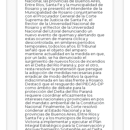
Nacional, las provincias de Buenos Aires,
Entre Ríos, Santa Fe y la municipalidad de
Rosario y se presentó el Intendente de la
Municipalidad de Rosario conjuntamente
con el Procurador General de la Corte
Suprema de Justicia de Santa Fe, el
Rector de la Universidad Nacional de
Rosario y el Rector de la Universidad
Nacional del Litoral denunciando un
nuevo evento de quemas y alertando que
estas ocurren de manera cíclica y
descontrolada, en similares períodos
temporales, todos los años. El Tribunal
señaló que el objeto del amparo
mantiene actualidad en la medida en que,
por un lado, se ha denunciado el
surgimiento de nuevos focos de incendios
en el Delta del Río Paraná y, por el otro,
resta resolver la pretensión que persigue
la adopción de medidas necesarias para
erradicar de modo definitivo la quema
indiscriminada en las islas frente a Rosario.
Destacó que el resguardo del PIECAS-DP
como ámbito de debate para la
protección del Delta del Río Paraná
requiere coordinar eficazmente los
intereses nacionales y provinciales en pos
del mandato ambiental de la Constitución
Nacional. Finalmente, la Corte resolvió
condenar al Estado Nacional y a las
provincias de Buenos Aires, Entre Ríos y
Santa Fe y a los municipios de Rosario y
Victoria a implementar y ejecutar el Plan
Integral Estratégico para la Conservación y
Aprovechamiento Sostenible en el Delta