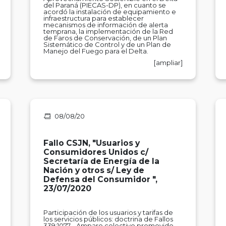
del Paraná (PIECAS-DP), en cuanto se
acordó la instalación de equipamiento e
infraestructura para establecer
mecanismos de información de alerta
temprana, la implementación de la Red
de Faros de Conservación, de un Plan
Sistemático de Control y de un Plan de
Manejo del Fuego para el Delta.
[ampliar]
08/08/20
Fallo CSJN, "Usuarios y
Consumidores Unidos c/
Secretaría de Energía de la
Nación y otros s/ Ley de
Defensa del Consumidor ",
23/07/2020
Participación de los usuarios y tarifas de
los servicios públicos: doctrina de Fallos
339:1077 - Amparo colectivo promovido