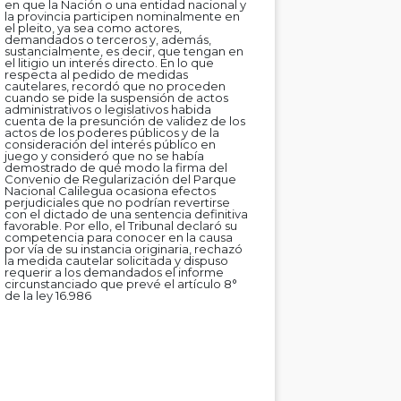
en que la Nación o una entidad nacional y
la provincia participen nominalmente en
el pleito, ya sea como actores,
demandados o terceros y, además,
sustancialmente, es decir, que tengan en
el litigio un interés directo. En lo que
respecta al pedido de medidas
cautelares, recordó que no proceden
cuando se pide la suspensión de actos
administrativos o legislativos habida
cuenta de la presunción de validez de los
actos de los poderes públicos y de la
consideración del interés público en
juego y consideró que no se había
demostrado de qué modo la firma del
Convenio de Regularización del Parque
Nacional Calilegua ocasiona efectos
perjudiciales que no podrían revertirse
con el dictado de una sentencia definitiva
favorable. Por ello, el Tribunal declaró su
competencia para conocer en la causa
por vía de su instancia originaria, rechazó
la medida cautelar solicitada y dispuso
requerir a los demandados el informe
circunstanciado que prevé el artículo 8°
de la ley 16.986