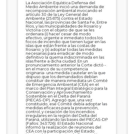
La Asociación Equística Defensa del
Medio Ambiente inició una demanda de
recomposición ambiental invocando el
artículo 30 de la Ley General del
Ambiente (25.675) contra el Estado
Nacional, las provincias de Santa Fe, Entre
Ríos, y las municipalidades de Rosario y
Victoria con el objeto de que se les
ordenara (i) hacer cesar de modo
efectivo, urgente e inmediato todos los
focos de incendio que tienen lugar en las
islas que están frente a las costas de
Rosario; y (ii) adoptar todas las medidas
necesarias para erradicar de modo
definitivo la quema indiscriminada en las
islas frente a dicha ciudad. En un
pronunciamiento anterior la Corte dictó -
en el marco de su competencia
originaria- una medida cautelar en la que
dispuso que los demandados debían
constituir de manera inmediata un Comité
de Emergencia Ambiental (CEA) en el
marco del Plan Integral Estratégico para la
Conservación y Aprovechamiento
Sostenible en el Delta del Paraná
(PIECAS-DP). Agregó que, una vez
constituido, ese Comité debía adoptar las
medidas eficaces para la prevención,
control, y cesación de los incendios
irregulares en la región del Delta del
Paraná, utilizando las bases del PIECAS-DP
(Fallos: 343:726). El Estado Nacional
informó la realización de reuniones del
CEA con la participación del Estado