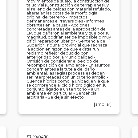
movimientos de suelo, la construcción de
talud vial (Construcción de terraplenes), y
el relleno de celdas con material refulado,
alterarían las cotas de la morfología
original del terreno - Impactos
permanentes e irreversibles - Informes
obrantes en la causa - Acciones
concretadas antes de la aprobación del
EIA que dañaron al ambiente y que por su
magnitud, podrían ser de imposible o muy
difícil reparación ulterior - Sentencia del
Superior Tribunal provincial que rechaza
la acción en razón de que existía "un
reclamo reflejo" deducido con
anterioridad por la Municipalidad -
Omisión de considerar el pedido de
recomposición del ambiente - En asuntos
concernientes a la tutela del daño
ambiental, las reglas procesales deben
ser interpretadas con un criterio amplio -
Cuenca hídrica como la unidad, en la que
se comprende al ciclo hidrológico en su
conjunto, ligado a un territorio y a un
ambiente en particular - Sentencia
arbitraria - Se deja sin efecto
[ampliar]
19/04/18