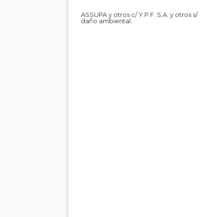
ASSUPA y otros c/ Y.P.F. S.A. y otros s/
daño ambiental.