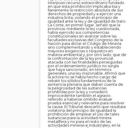
interpuso recurso extraordinario fundado
en que esta prohibición implicaba lisa y
llanamente la restricción absoluta de sus
derechos de propiedad y a ejercer una
industria lícita, violando el principio de
igualdad ante la ley y de igualdad de trato.
La Corte, en primer lugar, señaló que la
provincia, mediante la ley cuestionada,
había ejercido sus competencias
constitucionales sin avanzar sobre las
facultades exclusivas del Congreso de la
Nación para dictar el Código de Minería
sino complementando y estableciendo
mayores exigencias o requisitos en
materia ambiental y, por otro lado, que de
la confrontación de la ley provincial
atacada con las finalidades perseguidas
por el ordenamiento jurídico no surgía
que haya sancionado, en términos
generales, una ley irrazonable. Afirmó que
la actora no se había hecho cargo de
rebatir los sólidos fundamentos de la
sentencia plenaria que daban cuenta de
la peligrosidad de las sustancias
prohibidas por la ley y consideró
improcedente también el agravio
referido a haberse omitido evaluar
prueba esencial y relevante para resolver
la causa. El Tribunal descartó que resultara
violatoria del principio de igualdad la
prohibición de emplear el uso de tales
sustancias para la actividad minera
metalífera y no para el resto de las
actividades mineras e industriales, en la